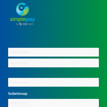
Név
(Kötelező)
Email
(Kötelező)
Születésnap