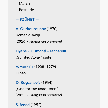
– March
– Postlude
— SZÜNET —
A. Ourkouzounov
(1970)
Komar v Rakija
(2026 – Hungarian premiere)
Dyens – Gismonti – Iannarelli
„Spirited Away” suite
V. Asencio
(1908–1979)
Dipso
D. Bogdanovic
(1954)
„One for the Road, John”
(2025 – Hungarian premiere)
S. Assad
(1952)