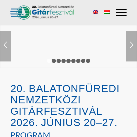
1
2
3
4
5
6
7
8
9
20. BALATONFÜREDI
NEMZETKÖZI
GITÁRFESZTIVÁL
2026. JÚNIUS 20–27.
PROGRAM