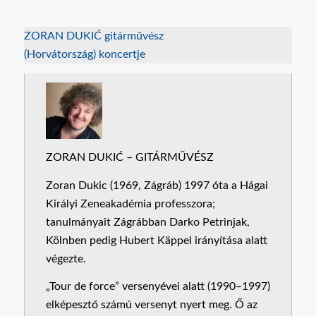
ZORAN DUKIĆ gitárművész
(Horvátország) koncertje
ZORAN DUKIĆ – GITÁRMŰVÉSZ
Zoran Dukic (1969, Zágráb) 1997 óta a Hágai
Királyi Zeneakadémia professzora;
tanulmányait Zágrábban Darko Petrinjak,
Kölnben pedig Hubert Käppel irányítása alatt
végezte.
„Tour de force” versenyévei alatt (1990–1997)
elképesztő számú versenyt nyert meg. Ő az