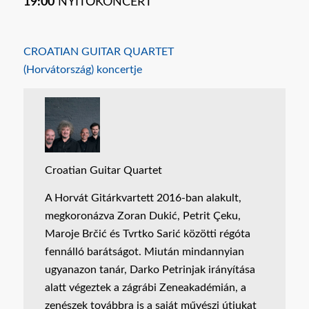
19:00
NYITÓKONCERT
CROATIAN GUITAR QUARTET
(Horvátország) koncertje
Croatian Guitar Quartet
A Horvát Gitárkvartett 2016-ban alakult,
megkoronázva Zoran Dukić, Petrit Çeku,
Maroje Brčić és Tvrtko Sarić közötti régóta
fennálló barátságot. Miután mindannyian
ugyanazon tanár, Darko Petrinjak irányítása
alatt végeztek a zágrábi Zeneakadémián, a
zenészek továbbra is a saját művészi útjukat