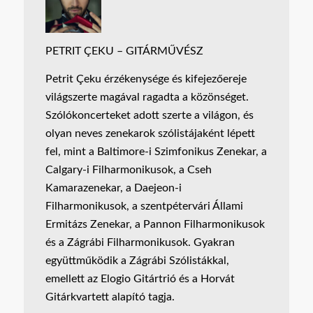
PETRIT ÇEKU – GITÁRMŰVÉSZ
Petrit Çeku érzékenysége és kifejezőereje
világszerte magával ragadta a közönséget.
Szólókoncerteket adott szerte a világon, és
olyan neves zenekarok szólistájaként lépett
fel, mint a Baltimore-i Szimfonikus Zenekar, a
Calgary-i Filharmonikusok, a Cseh
Kamarazenekar, a Daejeon-i
Filharmonikusok, a szentpétervári Állami
Ermitázs Zenekar, a Pannon Filharmonikusok
és a Zágrábi Filharmonikusok. Gyakran
együttműködik a Zágrábi Szólistákkal,
emellett az Elogio Gitártrió és a Horvát
Gitárkvartett alapító tagja.