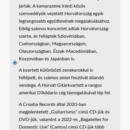
járták. A kamarazene iránti közös
szenvedélyük vezetett Horvátország egyik
legrangosabb együttesének megalakulásához.
Eddig számos koncertet adtak Horvátország-
szerte, és felléptek Szlovéniában,
Csehországban, Magyarországon,
Olaszországban, Észak-Macedóniában,
Koszovóban és Japánban is.
A kvartett különböző zenekarokkal is
fellépett, és számos zenei fesztivál állandó
vendége. A Horvát Gitárkvartett a rangos
amerikai D’Addario cég támogatásával lép fel.
A Croatia Records által 2020-ban
megjelentetett „Guitarrismo” című CD-jük és
DVD-jük, valamint a 2022-es „Bagatelles for
Domestic Use” (Cantus) című CD-jük több