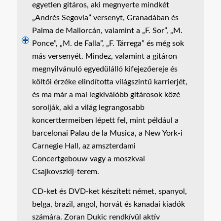
egyetlen gitáros, aki megnyerte mindkét
„Andrés Segovia” versenyt, Granadában és
Palma de Mallorcán, valamint a „F. Sor”, „M.
Ponce”, „M. de Falla”, „F. Tárrega” és még sok
más versenyét. Mindez, valamint a gitáron
megnyilvánuló egyedülálló kifejezőereje és
költői érzéke elindította világszintű karrierjét,
és ma már a mai legkiválóbb gitárosok közé
sorolják, aki a világ legrangosabb
koncerttermeiben lépett fel, mint például a
barcelonai Palau de la Musica, a New York-i
Carnegie Hall, az amszterdami
Concertgebouw vagy a moszkvai
Csajkovszkij-terem.
CD-ket és DVD-ket készített német, spanyol,
belga, brazil, angol, horvát és kanadai kiadók
számára. Zoran Dukic rendkívül aktív