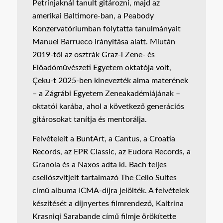
Petrinjaknál tanult gitározni, majd az
amerikai Baltimore-ban, a Peabody
Konzervatóriumban folytatta tanulmányait
Manuel Barrueco irányítása alatt. Miután
2019-től az osztrák Graz-i Zene- és
Előadóművészeti Egyetem oktatója volt,
Çeku-t 2025-ben kinevezték alma materének
– a Zágrábi Egyetem Zeneakadémiájának –
oktatói karába, ahol a következő generációs
gitárosokat tanítja és mentorálja.
Felvételeit a BuntArt, a Cantus, a Croatia
Records, az EPR Classic, az Eudora Records, a
Granola és a Naxos adta ki. Bach teljes
csellószvitjeit tartalmazó The Cello Suites
című albuma ICMA-díjra jelölték. A felvételek
készítését a díjnyertes filmrendező, Kaltrina
Krasniqi Sarabande című filmje örökítette