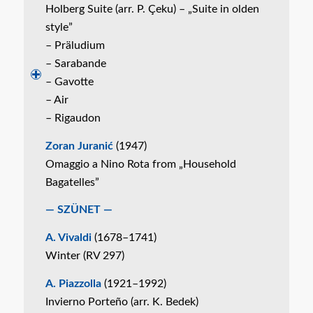
Holberg Suite (arr. P. Çeku) – „Suite in olden
style”
– Präludium
– Sarabande
– Gavotte
– Air
– Rigaudon
Zoran Juranić
(1947)
Omaggio a Nino Rota from „Household
Bagatelles”
— SZÜNET —
A. Vivaldi
(1678–1741)
Winter (RV 297)
A. Piazzolla
(1921–1992)
Invierno Porteño (arr. K. Bedek)