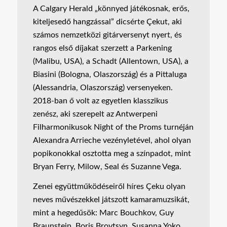
A Calgary Herald „könnyed játékosnak, erős,
kiteljesedő hangzással” dicsérte Çekut, aki
számos nemzetközi gitárversenyt nyert, és
rangos első díjakat szerzett a Parkening
(Malibu, USA), a Schadt (Allentown, USA), a
Biasini (Bologna, Olaszország) és a Pittaluga
(Alessandria, Olaszország) versenyeken.
2018-ban ő volt az egyetlen klasszikus
zenész, aki szerepelt az Antwerpeni
Filharmonikusok Night of the Proms turnéján
Alexandra Arrieche vezényletével, ahol olyan
popikonokkal osztotta meg a színpadot, mint
Bryan Ferry, Milow, Seal és Suzanne Vega.
Zenei együttműködéseiről híres Çeku olyan
neves művészekkel játszott kamaramuzsikát,
mint a hegedűsök: Marc Bouchkov, Guy
Braunstein, Boris Brovtsyn, Susanna Yoko