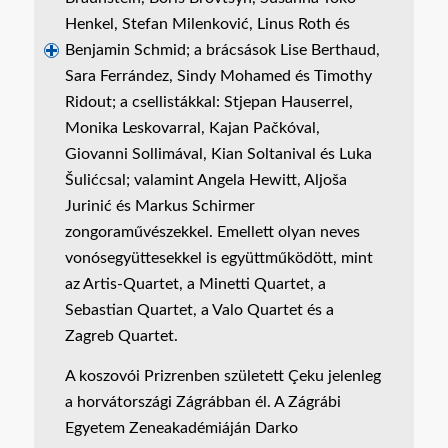
Henkel, Stefan Milenković, Linus Roth és
Benjamin Schmid; a brácsások Lise Berthaud,
Sara Ferrández, Sindy Mohamed és Timothy
Ridout; a csellistákkal: Stjepan Hauserrel,
Monika Leskovarral, Kajan Pačkóval,
Giovanni Sollimával, Kian Soltanival és Luka
Šulićcsal; valamint Angela Hewitt, Aljoša
Jurinić és Markus Schirmer
zongoraművészekkel. Emellett olyan neves
vonósegyüttesekkel is együttműködött, mint
az Artis-Quartet, a Minetti Quartet, a
Sebastian Quartet, a Valo Quartet és a
Zagreb Quartet.
A koszovói Prizrenben született Çeku jelenleg
a horvátországi Zágrábban él. A Zágrábi
Egyetem Zeneakadémiáján Darko