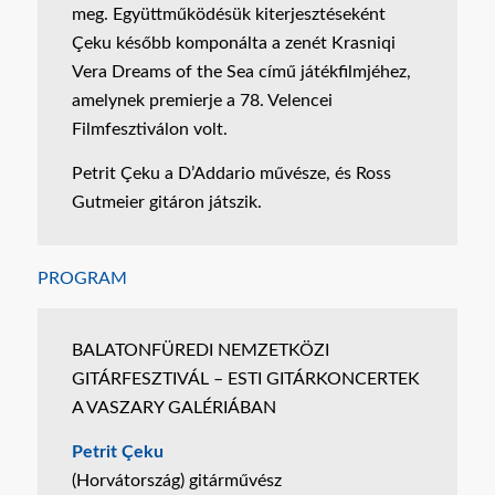
meg. Együttműködésük kiterjesztéseként
Çeku később komponálta a zenét Krasniqi
Vera Dreams of the Sea című játékfilmjéhez,
amelynek premierje a 78. Velencei
Filmfesztiválon volt.
Petrit Çeku a D’Addario művésze, és Ross
Gutmeier gitáron játszik.
PROGRAM
BALATONFÜREDI NEMZETKÖZI
GITÁRFESZTIVÁL – ESTI GITÁRKONCERTEK
A VASZARY GALÉRIÁBAN
Petrit Çeku
(Horvátország) gitárművész