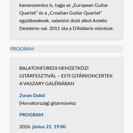
kamarazenész is, tagja az „European Guitar
Quartet” és a „Croatian Guitar Quartet”
együtteseknek, valamint duót alkot Aniello
Desiderio-val. 2011 óta a D’Addario művésze.
PROGRAM
BALATONFÜREDI NEMZETKÖZI
GITÁRFESZTIVÁL – ESTI GITÁRKONCERTEK
A VASZARY GALÉRIÁBAN
Zoran Dukić
(Horvátország) gitárművész
PROGRAM
2026.
június 21. 19:00