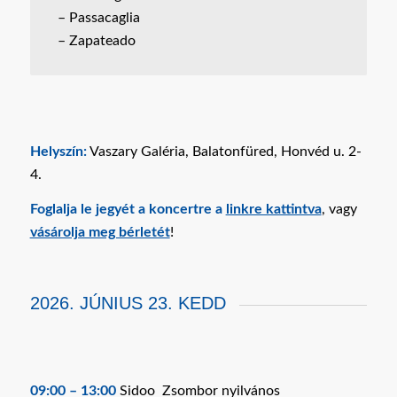
– Passacaglia
– Zapateado
Helyszín:
Vaszary Galéria, Balatonfüred, Honvéd u. 2-
4.
Foglalja le jegyét a koncertre a
linkre kattintva
, vagy
vásárolja meg bérletét
!
2026. JÚNIUS 23. KEDD
09:00 – 13:00
Sidoo Zsombor nyilvános