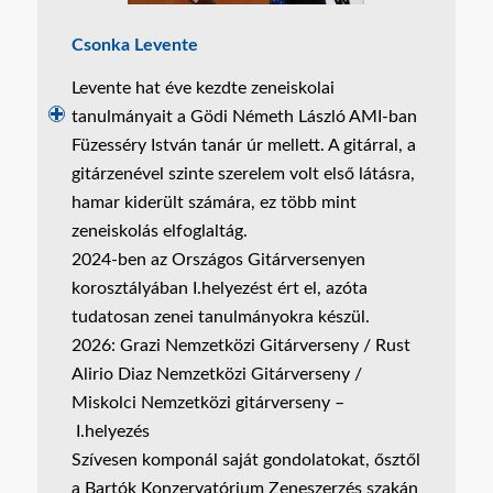
Csonka Levente
Levente hat éve kezdte zeneiskolai
tanulmányait a Gödi Németh László AMI-ban
Füzesséry István tanár úr mellett. A gitárral, a
gitárzenével szinte szerelem volt első látásra,
hamar kiderült számára, ez több mint
zeneiskolás elfoglaltág.
2024-ben az Országos Gitárversenyen
korosztályában I.helyezést ért el, azóta
tudatosan zenei tanulmányokra készül.
2026: Grazi Nemzetközi Gitárverseny / Rust
Alirio Diaz Nemzetközi Gitárverseny /
Miskolci Nemzetközi gitárverseny –
I.helyezés
Szívesen komponál saját gondolatokat, ősztől
a Bartók Konzervatórium Zeneszerzés szakán