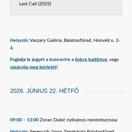
Last Call (2025)
Helyszín:
Vaszary Galéria, Balatonfüred, Honvéd u. 2-
4.
Foglalja le jegyét a koncertre a
linkre kattintva
, vagy
vásárolja meg bérletét
!
2026. JÚNIUS 22. HÉTFŐ
09:00 – 13:00
Zoran Dukić nyilvános mesterkurzusa
Helyszín:
Ferencsik János Zeneiskola Balatonfüred,