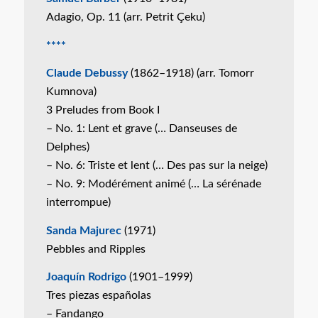
Adagio, Op. 11 (arr. Petrit Çeku)
****
Claude Debussy
(1862–1918) (arr. Tomorr
Kumnova)
3 Preludes from Book I
– No. 1: Lent et grave (… Danseuses de
Delphes)
– No. 6: Triste et lent (… Des pas sur la neige)
– No. 9: Modérément animé (… La sérénade
interrompue)
Sanda Majurec
(1971)
Pebbles and Ripples
Joaquín Rodrigo
(1901–1999)
Tres piezas españolas
– Fandango