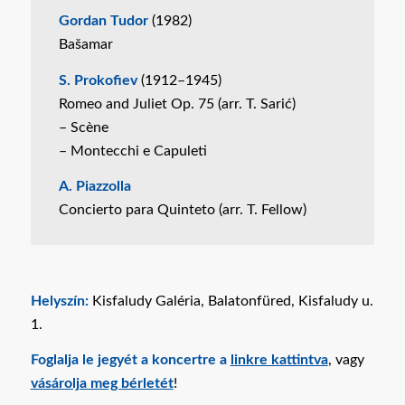
Gordan Tudor
(1982)
Bašamar
S. Prokofiev
(1912–1945)
Romeo and Juliet Op. 75 (arr. T. Sarić)
– Scène
– Montecchi e Capuleti
A. Piazzolla
Concierto para Quinteto (arr. T. Fellow)
Helyszín:
Kisfaludy Galéria, Balatonfüred, Kisfaludy u.
1.
Foglalja le jegyét a koncertre a
linkre kattintva
, vagy
vásárolja meg bérletét
!