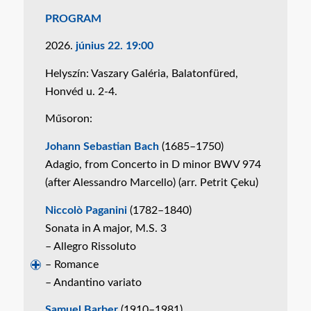
PROGRAM
2026.
június 22. 19:00
Helyszín: Vaszary Galéria, Balatonfüred,
Honvéd u. 2-4.
Műsoron:
Johann Sebastian Bach
(1685–1750)
Adagio, from Concerto in D minor BWV 974
(after Alessandro Marcello) (arr. Petrit Çeku)
Niccolò Paganini
(1782–1840)
Sonata in A major, M.S. 3
– Allegro Rissoluto
– Romance
– Andantino variato
Samuel Barber
(1910–1981)