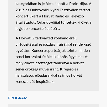
kategóriában is jelölést kapott a Porin-díjra. A
2017-es Dubrovniki Nyári Fesztiválon tartott
koncertjükért a Horvát Rádió és Televízió
által átadott Orlando-díjjal tüntették ki őket a
legjobb koncertelőadásért.
A Horvát Gitárkvartett robbanó erejű
virtuozitással és gazdag líraisággal rendelkező
együttes. Koncertrepertoárjuk szinte minden
zenei korszakot felölel, különös figyelmet és
mély elkötelezettséget tanúsítva a horvát
zenei örökség művei iránt. Kifejező és
hangulatos előadásaikkal számos horvát
zeneszerzőt inspiráltak.
PROGRAM