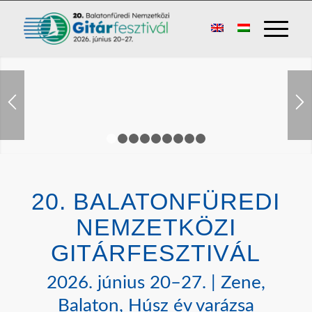
1
2
3
4
5
6
7
8
9
20. BALATONFÜREDI
NEMZETKÖZI
GITÁRFESZTIVÁL
2026. június 20–27. | Zene,
Balaton, Húsz év varázsa