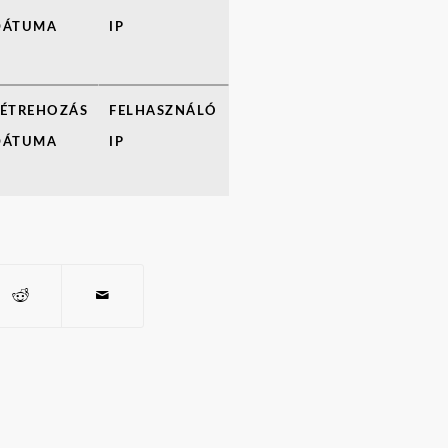
DÁTUMA
IP
LÉTREHOZÁS
FELHASZNÁLÓ
DÁTUMA
IP