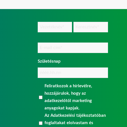
Név
(Kötelező)
Email
(Kötelező)
Születésnap
Adatkezelési
Feliratkozok a hírlevélre,
hozzájárulás
hozzájárulok, hogy az
adatkezelőtől marketing
(Kötelező)
anyagokat kapjak.
Az
Adatkezelési tájékoztatóban
foglaltakat elolvastam és